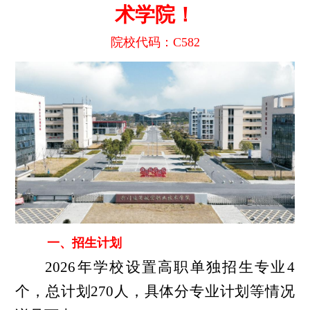
术学院！
院校代码：
C582
一、
招生计划
202
6
年学校设置高职单独招生专业
4
个，总计划
270人，具体分专业计划等情况